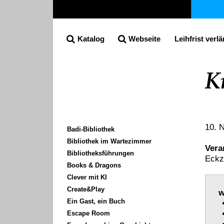
Katalog
Webseite
Leihfrist verl
Suche
K
10. 
Unternavigation
Badi-Bibliothek
Bibliothek im Wartezimmer
Vera
Bibliotheksführungen
Eckz
Books & Dragons
Clever mit KI
Create&Play
w
Ein Gast, ein Buch
Escape Room