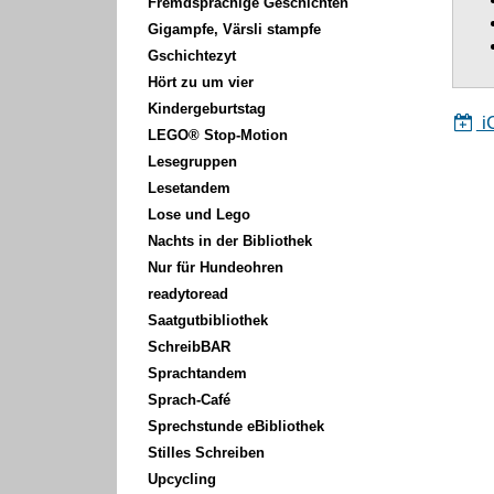
Fremdsprachige Geschichten
Gigampfe, Värsli stampfe
Gschichtezyt
Hört zu um vier
Kindergeburtstag
i
LEGO® Stop-Motion
Lesegruppen
Lesetandem
Lose und Lego
Nachts in der Bibliothek
Nur für Hundeohren
readytoread
Saatgutbibliothek
SchreibBAR
Sprachtandem
Sprach-Café
Sprechstunde eBibliothek
Stilles Schreiben
Upcycling