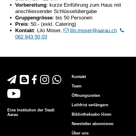
Vorbereitung
: kurze Einführung zum Haus mit
anschliessender Schlüsselübergabe
Gruppengrösse
: bis 50 Personen
Preis
: 50.- (exkl. Catering)
Kontakt
: Lilo Moser,
lilo.moser@aarau.ch
062 843 50 03
Footer
Kontakt
An-/Abmeldung Newsletter
Blog der Stadtbibliothek Aarau
Facebook der Stadtbibliothek Aarau
Instagram der Stadtbibliothek Aarau
WhatsApp Newsletter der Stadtbibliothek Aa
Team
Youtube-Channel der Stadtbibliothek Aarau
Öffnungszeiten
Leihfrist verlängern
Eine Institution der Stadt
Bibliotheksabo lösen
Aarau
Newsletter abonnieren
Über uns