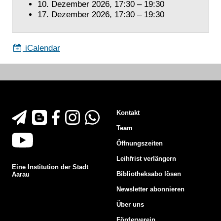
10. Dezember 2026, 17:30 – 19:30
17. Dezember 2026, 17:30 – 19:30
iCalendar
Footer
Kontakt
An-/Abmeldung Newsletter
Blog der Stadtbibliothek Aarau
Facebook der Stadtbibliothek Aarau
Instagram der Stadtbibliothek Aarau
WhatsApp Newsletter der Stadtbibliothek Aa
Team
Youtube-Channel der Stadtbibliothek Aarau
Öffnungszeiten
Leihfrist verlängern
Eine Institution der Stadt
Bibliotheksabo lösen
Aarau
Newsletter abonnieren
Über uns
Förderverein