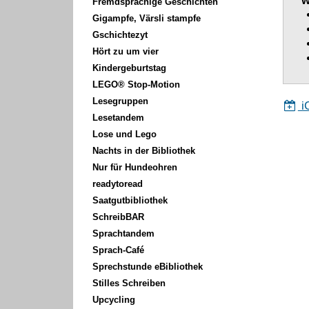
w
Fremdsprachige Geschichten
Gigampfe, Värsli stampfe
Gschichtezyt
Hört zu um vier
Kindergeburtstag
LEGO® Stop-Motion
Lesegruppen
i
Lesetandem
Lose und Lego
Nachts in der Bibliothek
Nur für Hundeohren
readytoread
Saatgutbibliothek
SchreibBAR
Sprachtandem
Sprach-Café
Sprechstunde eBibliothek
Stilles Schreiben
Upcycling