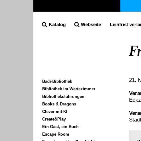
Katalog
Webseite
Leihfrist verl
Suche
F
21. 
Unternavigation
Badi-Bibliothek
Bibliothek im Wartezimmer
Vera
Bibliotheksführungen
Eckz
Books & Dragons
Clever mit KI
Vera
Stadt
Create&Play
Ein Gast, ein Buch
Escape Room