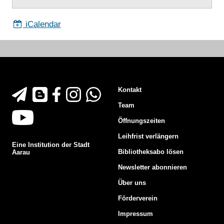
iCalendar
Footer
Kontakt
An-/Abmeldung Newsletter
Blog der Stadtbibliothek Aarau
Facebook der Stadtbibliothek Aarau
Instagram der Stadtbibliothek Aarau
WhatsApp Newsletter der Stadtbibliothek Aa
Team
Youtube-Channel der Stadtbibliothek Aarau
Öffnungszeiten
Leihfrist verlängern
Eine Institution der Stadt
Bibliotheksabo lösen
Aarau
Newsletter abonnieren
Über uns
Förderverein
Impressum